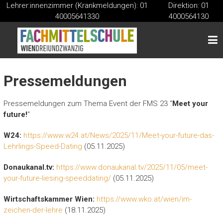
Lehrer:innenzimmer (Krankmeldungen): 01
Direktion: 01
Skip
40005641330
4000564130
to
FMS
content
Fachmittelschule
Pressemeldungen
Pressemeldungen zum Thema Event der FMS 23 “
Meet your
future!
“
W24:
https://www.w24.at/News/2025/11/Meet-your-future-das-
Lehrlings-Speed-Dating
(05.11.2025)
Donaukanal.tv:
https://www.donaukanal.tv/2025/11/05/meet-
your-future-liesing-speeddating/
(05.11.2025)
Wirtschaftskammer Wien:
https://www.wko.at/wien/im-
zeichen-der-lehre
(18.11.2025)