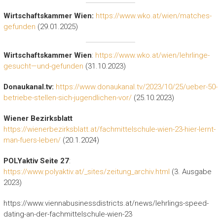
Wirtschaftskammer Wien:
https://www.wko.at/wien/matches-
gefunden
(29.01.2025)
Wirtschaftskammer Wien
:
https://www.wko.at/wien/lehrlinge-
gesucht—und-gefunden
(31.10.2023)
Donaukanal.tv:
https://www.donaukanal.tv/2023/10/25/ueber-50-
betriebe-stellen-sich-jugendlichen-vor/
(25.10.2023)
Wiener Bezirksblatt
https://wienerbezirksblatt.at/fachmittelschule-wien-23-hier-lernt-
man-fuers-leben/
(20.1.2024)
POLYaktiv Seite 27
:
https://www.polyaktiv.at/_sites/zeitung_archiv.html
(3. Ausgabe
2023)
https://www.viennabusinessdistricts.at/news/lehrlings-speed-
dating-an-der-fachmittelschule-wien-23