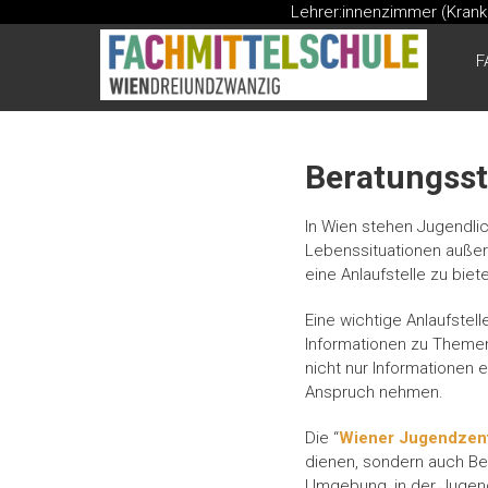
Lehrer:innenzimmer (Kran
Skip
to
FMS
F
content
Fachmittelschule
Beratungsst
In Wien stehen Jugendlic
Lebenssituationen außerh
eine Anlaufstelle zu bie
Eine wichtige Anlaufstelle
Informationen zu Themen 
nicht nur Informationen 
Anspruch nehmen.
Die “
Wiener Jugendzen
dienen, sondern auch Be
Umgebung, in der Jugend