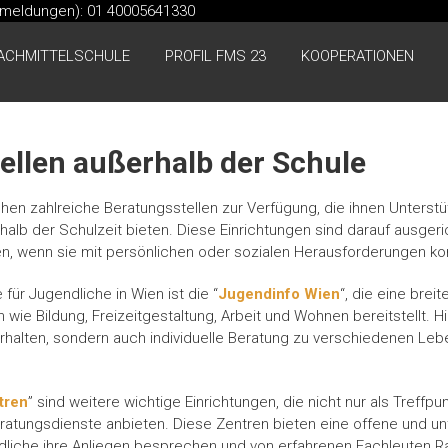
kmeldungen): 01 40005641330
ACHMITTELSCHULE
PROFIL FMS 23
KOOPERATIONEN
ellen außerhalb der Schule
hen zahlreiche Beratungsstellen zur Verfügung, die ihnen Unterstüt
alb der Schulzeit bieten. Diese Einrichtungen sind darauf ausger
ten, wenn sie mit persönlichen oder sozialen Herausforderungen kon
 für Jugendliche in Wien ist die “
Jugendinfo Wien
“, die eine breit
wie Bildung, Freizeitgestaltung, Arbeit und Wohnen bereitstellt. 
erhalten, sondern auch individuelle Beratung zu verschiedenen Le
tren
” sind weitere wichtige Einrichtungen, die nicht nur als Treffpu
ratungsdienste anbieten. Diese Zentren bieten eine offene und u
liche ihre Anliegen besprechen und von erfahrenen Fachleuten Ra