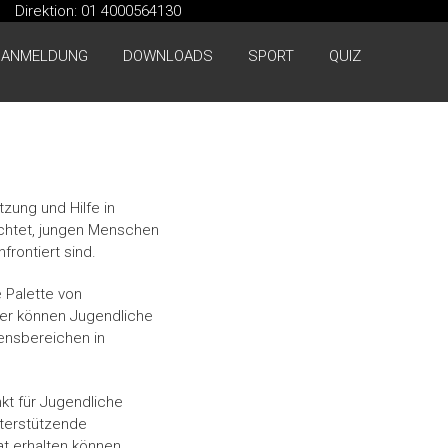
Direktion: 01 4000564130
ANMELDUNG
DOWNLOADS
SPORT
QUIZ
zung und Hilfe in
ichtet, jungen Menschen
frontiert sind.
e Palette von
Hier können Jugendliche
bensbereichen in
nkt für Jugendliche
nterstützende
t erhalten können.