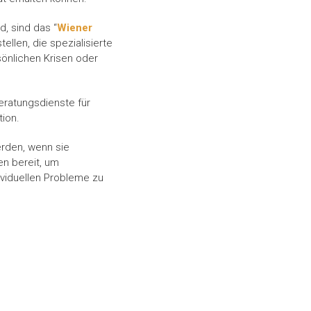
, sind das “
Wiener
stellen, die spezialisierte
sönlichen Krisen oder
eratungsdienste für
tion.
erden, wenn sie
en bereit, um
ividuellen Probleme zu