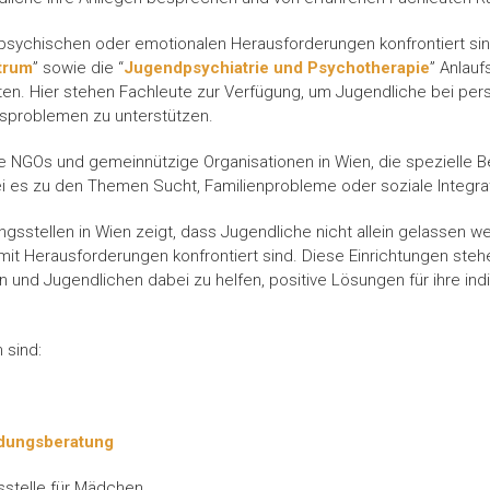
 psychischen oder emotionalen Herausforderungen konfrontiert sind
trum
” sowie die “
Jugendpsychiatrie und Psychotherapie
” Anlauf
ten. Hier stehen Fachleute zur Verfügung, um Jugendliche bei per
sproblemen zu unterstützen.
se NGOs und gemeinnützige Organisationen in Wien, die spezielle B
ei es zu den Themen Sucht, Familienprobleme oder soziale Integra
ungsstellen in Wien zeigt, dass Jugendliche nicht allein gelassen w
mit Herausforderungen konfrontiert sind. Diese Einrichtungen steh
 und Jugendlichen dabei zu helfen, positive Lösungen für ihre ind
 sind:
ldungsberatung
sstelle für Mädchen