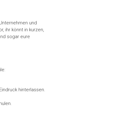
t, Unternehmen und
 ihr könnt in kurzen,
und sogar eure
le:
indruck hinterlassen.
hulen.