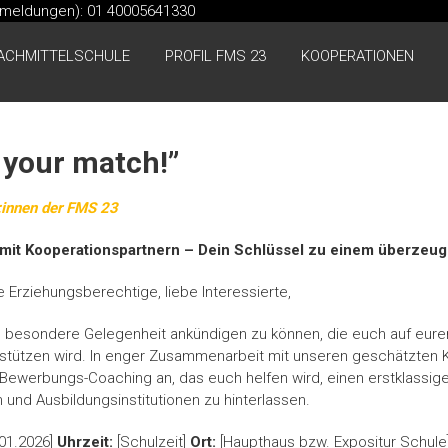
kmeldungen): 01 40005641330
ACHMITTELSCHULE
PROFIL FMS 23
KOOPERATIONEN
 your match!”
:innen der FMS 23
it Kooperationspartnern – Dein Schlüssel zu einem überzeuge
e Erziehungsberechtige, liebe Interessierte,
ne besondere Gelegenheit ankündigen zu können, die euch auf eure
stützen wird. In enger Zusammenarbeit mit unseren geschätzten 
s Bewerbungs-Coaching an, das euch helfen wird, einen erstklassig
 und Ausbildungsinstitutionen zu hinterlassen.
.01.2026]
Uhrzeit:
[Schulzeit]
Ort:
[Haupthaus bzw. Expositur Schule