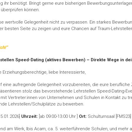
 ihr benötigt. Bringt gerne eure bisherigen Bewerbungsunterlagen
 überprüfen können.
se wertvolle Gelegenheit nicht zu verpassen. Ein starkes Bewerb
der besten Seite zu zeigen und eure Chancen auf Traum-Lehrstelle
ch!“
stellen Speed-Dating (aktives Bewerben) – Direkte Wege in dei
e Erziehungsberechtige, liebe Interessierte,
 auf eine aufregende Gelegenheit vorzubereiten, die eure beruflich
räsentieren stolz das bevorstehende Lehrstellen Speed-Dating-Eve
kt mit Vertreter:innen von Unternehmen und Schulen in Kontakt zu tr
ende Lehrstellen/Schulplätze zu bewerben.
15.01.2026]
Uhrzeit:
[ab 09:00-13:00 Uhr ]
Ort:
Schulturnsaal [FMS23]
end am Werk, Ibis Acam, ca. 5. weiterführende Schulen, und mehr 