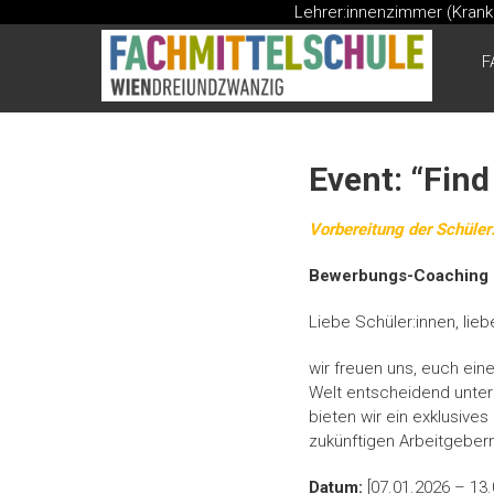
Lehrer:innenzimmer (Kran
Skip
to
FMS
F
content
Fachmittelschule
Event: “Find
Vorbereitung der Schüler
Bewerbungs-Coaching m
Liebe Schüler:innen, lieb
wir freuen uns, euch ei
Welt entscheidend unter
bieten wir ein exklusive
zukünftigen Arbeitgebern
Datum:
[07.01.2026 – 13