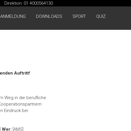
Direktion: 01 4000564130
ANMELDUNG
DOWNLOADS
SPORT
QUIZ
nden Auftritt!
m Weg in die berufliche
Kooperationspartnern
en Eindruck bei
]
Wer:
[AMS]